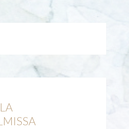
ILA
LMISSA