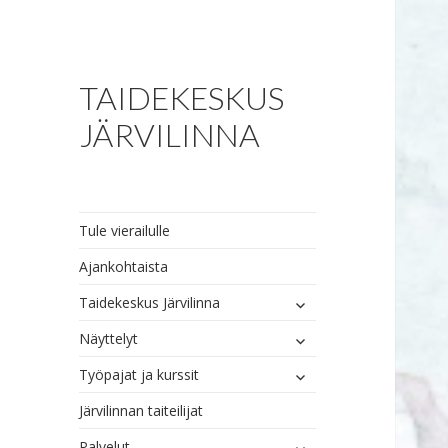
TAIDEKESKUS
JÄRVILINNA
Tule vierailulle
Ajankohtaista
näytä
Taidekeskus Järvilinna
alavalikko
näytä
Näyttelyt
alavalikko
näytä
Työpajat ja kurssit
alavalikko
Järvilinnan taiteilijat
näytä
Palvelut