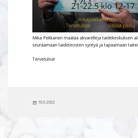
Mika Pekkanen maalaa akvarelleja taidekeskuksen ala
seuraamaan taideteosten syntyä ja tapaamaan taiteil
Tervetuloa!
Julkaistu
10.5.2022