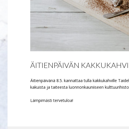
ÄITIENPÄIVÄN KAKKUKAHV
Äitienpäivänä 8.5. kannattaa tulla kakkukahville Taid
kakuista ja taiteesta luonnonkauniiseen kulttuurihisto
Lämpimästi tervetuloa!