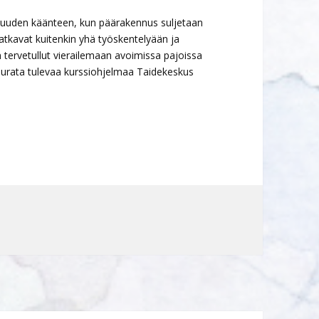
aa uuden käänteen, kun päärakennus suljetaan
t jatkavat kuitenkin yhä työskentelyään ja
 tervetullut vierailemaan avoimissa pajoissa
 seurata tulevaa kurssiohjelmaa Taidekeskus