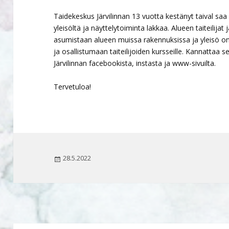
Taidekeskus Järvilinnan 13 vuotta kestänyt taival s
yleisöltä ja näyttelytoiminta lakkaa. Alueen taiteilija
asumistaan alueen muissa rakennuksissa ja yleisö on
ja osallistumaan taiteilijoiden kursseille. Kannattaa
Järvilinnan facebookista, instasta ja www-sivuilta.
Tervetuloa!
Julkaistu
28.5.2022