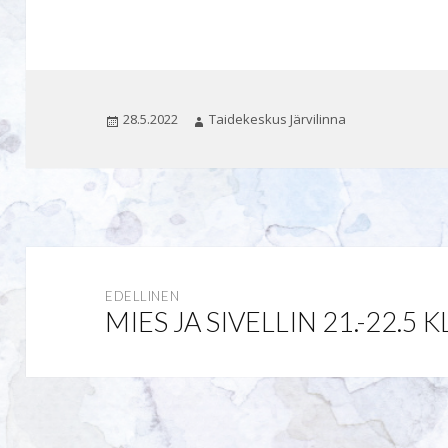
Julkaistu
Kirjoittaja
28.5.2022
Taidekeskus Järvilinna
Artikkelien
selaus
EDELLINEN
MIES JA SIVELLIN 21.-22.5 
Edellinen
artikkeli: