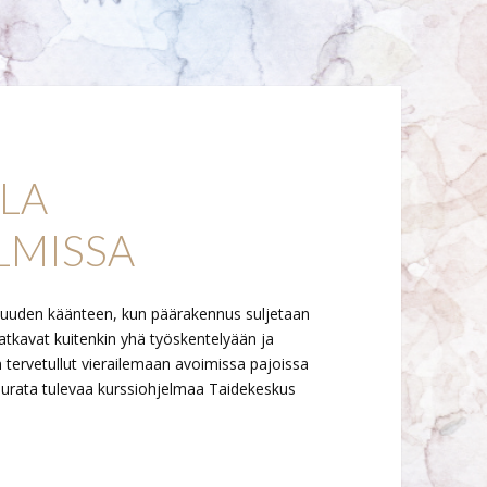
ILA
LMISSA
aa uuden käänteen, kun päärakennus suljetaan
t jatkavat kuitenkin yhä työskentelyään ja
 tervetullut vierailemaan avoimissa pajoissa
 seurata tulevaa kurssiohjelmaa Taidekeskus