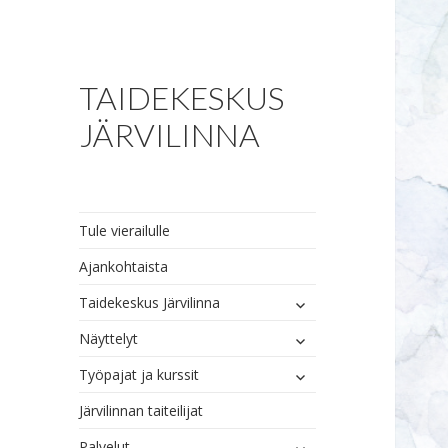
TAIDEKESKUS
JÄRVILINNA
Tule vierailulle
Ajankohtaista
näytä
Taidekeskus Järvilinna
alavalikko
näytä
Näyttelyt
alavalikko
näytä
Työpajat ja kurssit
alavalikko
Järvilinnan taiteilijat
näytä
Palvelut