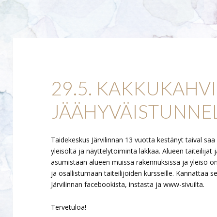
29.5. KAKKUKAHV
JÄÄHYVÄISTUNNE
Taidekeskus Järvilinnan 13 vuotta kestänyt taival s
yleisöltä ja näyttelytoiminta lakkaa. Alueen taiteilija
asumistaan alueen muissa rakennuksissa ja yleisö on
ja osallistumaan taiteilijoiden kursseille. Kannattaa
Järvilinnan facebookista, instasta ja www-sivuilta.
Tervetuloa!