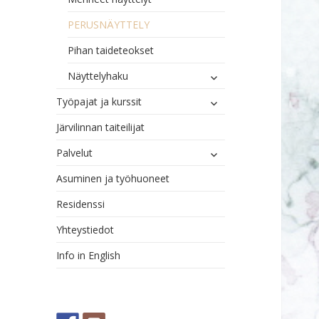
PERUSNÄYTTELY
Pihan taideteokset
näytä
Näyttelyhaku
alavalikko
näytä
Työpajat ja kurssit
alavalikko
Järvilinnan taiteilijat
näytä
Palvelut
alavalikko
Asuminen ja työhuoneet
Residenssi
Yhteystiedot
Info in English