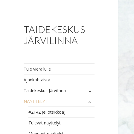
TAIDEKESKUS
JÄRVILINNA
Tule vierailulle
Ajankohtaista
näytä
Taidekeskus Järvilinna
alavalikko
näytä
NÄYTTELYT
alavalikko
#2142 (ei otsikkoa)
Tulevat näyttelyt
Menneet näyttelyt