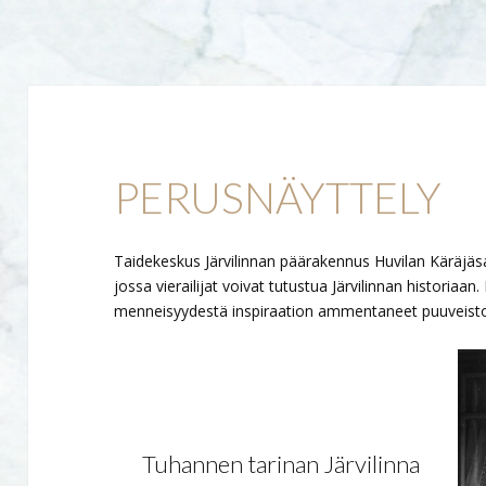
PERUSNÄYTTELY
Taidekeskus Järvilinnan päärakennus Huvilan Käräjäsali
jossa vierailijat voivat tutustua Järvilinnan historiaan
menneisyydestä inspiraation ammentaneet puuveisto
Tuhannen tarinan Järvilinna