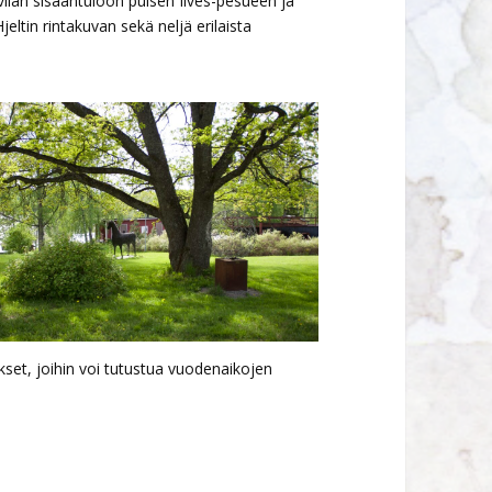
lan sisääntuloon puisen Ilves-pesueen ja
jeltin rintakuvan sekä neljä erilaista
set, joihin voi tutustua vuodenaikojen