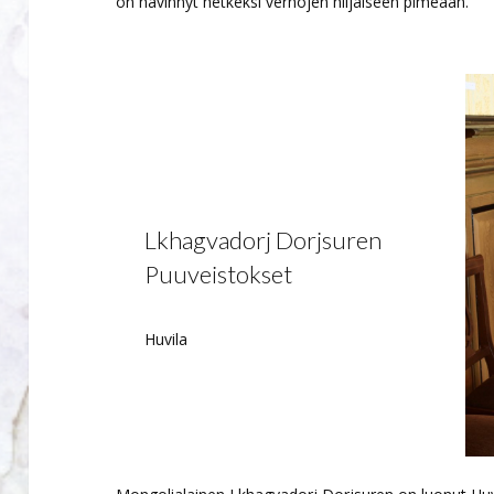
on hävinnyt hetkeksi verhojen hiljaiseen pimeään.
Lkhagvadorj Dorjsuren
Puuveistokset
Huvila