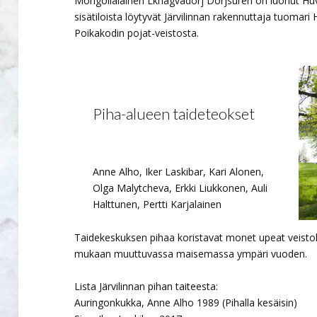
Mongolialainen Lkhagvadorj Dorjsuren on luonut Huvi
sisätiloista löytyvät Järvilinnan rakennuttaja tuomari H
Poikakodin pojat-veistosta.
Piha-alueen taideteokset
Anne Alho, Iker Laskibar, Kari Alonen,
Olga Malytcheva, Erkki Liukkonen, Auli
Halttunen, Pertti Karjalainen
Taidekeskuksen pihaa koristavat monet upeat veistok
mukaan muuttuvassa maisemassa ympäri vuoden.
Lista Järvilinnan pihan taiteesta:
Auringonkukka, Anne Alho 1989 (Pihalla kesäisin)