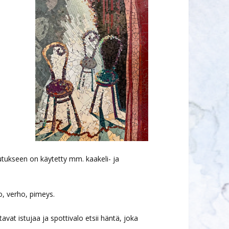
eutukseen on käytetty mm. kaakeli- ja
to, verho, pimeys.
avat istujaa ja spottivalo etsii häntä, joka