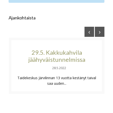
Ajankohtaista
‹
›
29.5. Kakkukahvila
jäähyväistunnelmissa
28.5.2022
Taidekeskus Järvilinnan 13 vuotta kestänyt taival
saa uuden...