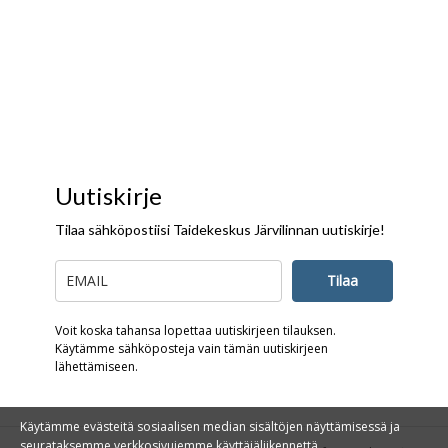
Uutiskirje
Tilaa sähköpostiisi Taidekeskus Järvilinnan uutiskirje!
Tilaa
Voit koska tahansa lopettaa uutiskirjeen tilauksen.
Käytämme sähköposteja vain tämän uutiskirjeen
lähettämiseen.
Käytämme evästeitä sosiaalisen median sisältöjen näyttämisessä ja
seurataksemme verkkosivujemme käyttäjäliikennettä.