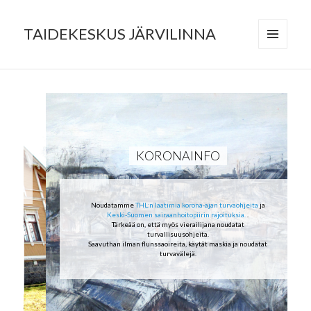
TAIDEKESKUS JÄRVILINNA
VALIKKO
JA
VIMPAIMET
KORONAINFO
Noudatamme
THL:n laatimia korona-ajan turvaohjeita
ja
Keski-Suomen sairaanhoitopiirin rajoituksia.
.
Tärkeää on, että myös vierailijana noudatat
turvallisuusohjeita.
Saavuthan ilman flunssaoireita, käytät maskia ja noudatat
turvavälejä.