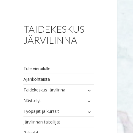
TAIDEKESKUS
JÄRVILINNA
Tule vierailulle
Ajankohtaista
näytä
Taidekeskus Järvilinna
alavalikko
näytä
Näyttelyt
alavalikko
näytä
Työpajat ja kurssit
alavalikko
Järvilinnan taiteilijat
näytä
Palvelut