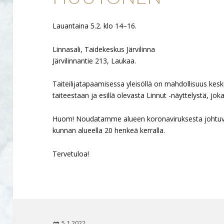
Lauantaina 5.2. klo 14–16.
Linnasali, Taidekeskus Järvilinna
Järvilinnantie 213, Laukaa.
Taiteilijatapaamisessa yleisöllä on mahdollisuus ke
taiteestaan ja esillä olevasta Linnut -näyttelystä, jok
Huom! Noudatamme alueen koronaviruksesta johtuvi
kunnan alueella 20 henkeä kerralla.
Tervetuloa!
Julkaistu
5.1.2022