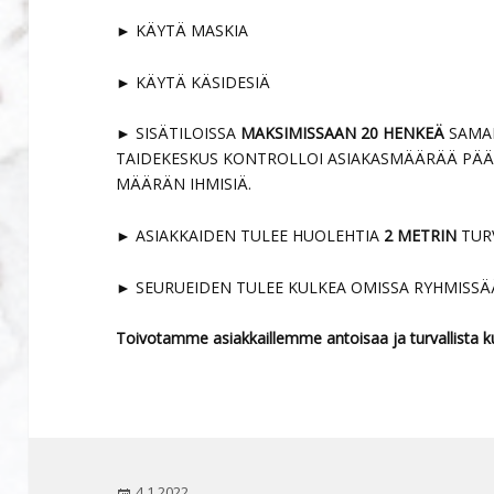
► KÄYTÄ MASKIA
► KÄYTÄ KÄSIDESIÄ
► SISÄTILOISSA
MAKSIMISSAAN 20 HENKEÄ
SAMAN
TAIDEKESKUS KONTROLLOI ASIAKASMÄÄRÄÄ PÄÄ
MÄÄRÄN IHMISIÄ.
► ASIAKKAIDEN TULEE HUOLEHTIA
2 METRIN
TURV
► SEURUEIDEN TULEE KULKEA OMISSA RYHMISSÄ
Toivotamme asiakkaillemme antoisaa ja turvallista ku
Julkaistu
4.1.2022