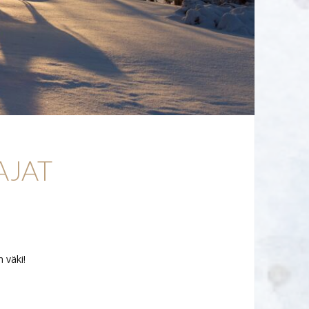
AJAT
 väki!