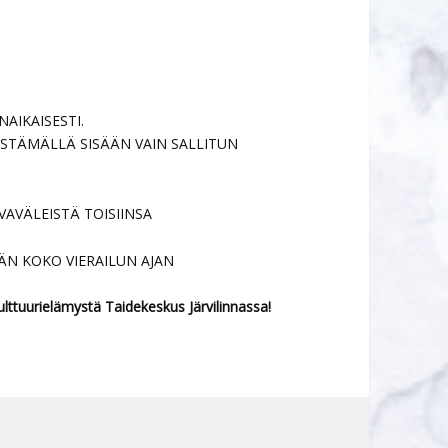
AIKAISESTI.
STÄMÄLLÄ SISÄÄN VAIN SALLITUN
AVÄLEISTÄ TOISIINSA
ÄN KOKO VIERAILUN AJAN
lttuurielämystä Taidekeskus Järvilinnassa!