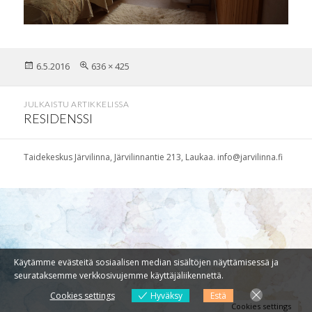
Julkaistu
Täysikokoinen
6.5.2016
636 × 425
Artikkelien
JULKAISTU ARTIKKELISSA
selaus
RESIDENSSI
Taidekeskus Järvilinna, Järvilinnantie 213, Laukaa. info@jarvilinna.fi
Käytämme evästeitä sosiaalisen median sisältöjen näyttämisessä ja
seurataksemme verkkosivujemme käyttäjäliikennettä.
Cookies settings
Hyväksy
Estä
Cookies settings